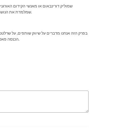
שמוליק דורינבאום או מאנשי הקידום האורגני
שמלמדת את הנושא, שמול גם מומחה להקמה של נכסים דיגיטליים ויצירת מקורות הכנסה מהם.
בפרק הזה אנחנו מדברים על שיווק שותפים, על שרלטני
הכנסה פאסיבית מאתרים זה שקר שאנשי מכירות מוכרים או משהו שבאמת אפשר לייצר.